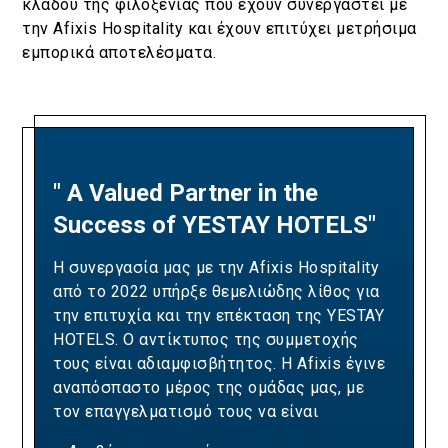
κλάδου της φιλοξενίας που έχουν συνεργαστεί με
την Afixis Hospitality και έχουν επιτύχει μετρήσιμα
εμπορικά αποτελέσματα.
" A Valued Partner in the
"A Partnership Built on
Success of YESTAY HOTELS"
Revenue Excellence and
Measurable Results"
Η συνεργασία μας με την Afixis Hospitality
από το 2022 υπήρξε θεμελιώδης λίθος για
Our collaboration with Afixis has been pivotal
την επιτυχία και την επέκταση της YESTAY
in driving Ella Resorts' revenue growth and
HOTELS. Ο αντίκτυπος της συμμετοχής
optimizing our yielding strategies. Over the
τους είναι αδιαμφισβήτητος. Η Afixis έγινε
years, their team has consistently
αναπόσπαστο μέρος της ομάδας μας, με
demonstrated the expertise and dedication
τον επαγγελματισμό τους να είναι
needed to exceed our sales targets,
πραγματικά υποδειγματικός. Η ομάδα της
positively impacting our bottom line and