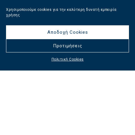
Χρησιμοποιούμε cookies για την καλύτερη δυνατή εμπειρία
χρήσης
Αποδοχή Cookies
Προτιμήσεις
Πολιτική Cookies
Μας εμπιστεύονται
Η
Afixis Hospitality Management Company
σάς
δίνει τη δυνατότητα να αναθέσετε μερικώς ή
πλήρως υπηρεσίες διαχείρισης ενός τουριστικού
καταλύματος -εξ αποστάσεως- σε ομάδα έμπειρων
και καταρτισμένων επαγγελματιών, που