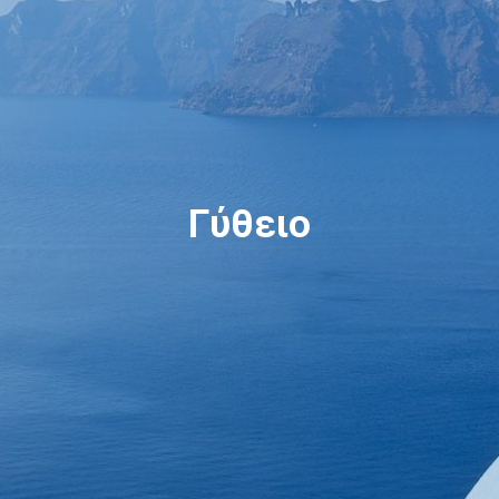
Γύθειο