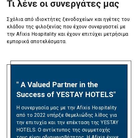
Τι λένε οι συνεργάτες μας
Σχόλια από ιδιοκτήτες ξενοδοχείων και ηγέτες του
κλάδου της φιλοξενίας που έχουν συνεργαστεί με
την Afixis Hospitality και έχουν επιτύχει μετρήσιμα
εμπορικά αποτελέσματα.
" A Valued Partner in the
"A Partnership Built on
Success of YESTAY HOTELS"
Revenue Excellence and
Measurable Results"
Η συνεργασία μας με την Afixis Hospitality
από το 2022 υπήρξε θεμελιώδης λίθος για
Our collaboration with Afixis has been pivotal
την επιτυχία και την επέκταση της YESTAY
in driving Ella Resorts' revenue growth and
HOTELS. Ο αντίκτυπος της συμμετοχής
optimizing our yielding strategies. Over the
τους είναι αδιαμφισβήτητος. Η Afixis έγινε