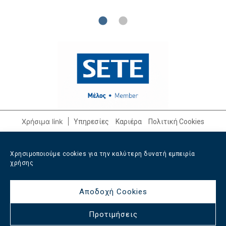
ανάπτυξης. Ανυπομονούμε να συνεχίσουμε
αυτή την αγαστή συνεργασία.
Χρήσιμα link
Υπηρεσίες
Καριέρα
Πολιτική Cookies
Επικοινωνία
+30 210 3232562
/
+30 6947 608799
Χρησιμοποιούμε cookies για την καλύτερη δυνατή εμπειρία
info@afixishospitality.com
χρήσης
Κοινωνικά δίκτυα
Αποδοχή Cookies
Προτιμήσεις
All rights reserved Afixis Hospitality
2026
/
Web design and