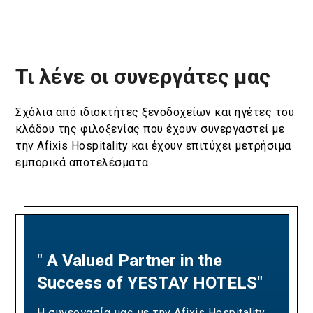
Τι λένε οι συνεργάτες μας
Σχόλια από ιδιοκτήτες ξενοδοχείων και ηγέτες του
κλάδου της φιλοξενίας που έχουν συνεργαστεί με
την Afixis Hospitality και έχουν επιτύχει μετρήσιμα
εμπορικά αποτελέσματα.
" A Valued Partner in the
"A Partnership Built on
Success of YESTAY HOTELS"
Revenue Excellence and
Measurable Results"
Η συνεργασία μας με την Afixis Hospitality