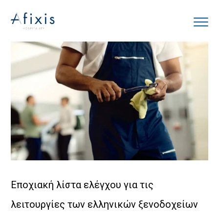
Αρχική
Υπηρεσίες
Συνεργάτες
Εταιρία
Blog
Εποχιακή λίστα ελέγχου για τις
λειτουργίες των ελληνικών ξενοδοχείων
Επικοινωνία