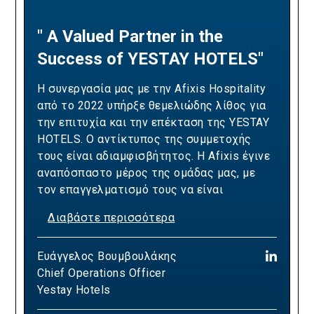
" A Valued Partner in the
"A Partnership Built on
Success of YESTAY HOTELS"
Revenue Excellence and
Measurable Results"
Η συνεργασία μας με την Afixis Hospitality
από το 2022 υπήρξε θεμελιώδης λίθος για
Our collaboration with Afixis has been pivotal
την επιτυχία και την επέκταση της YESTAY
in driving Ella Resorts' revenue growth and
HOTELS. Ο αντίκτυπος της συμμετοχής
optimizing our yielding strategies. Over the
τους είναι αδιαμφισβήτητος. Η Afixis έγινε
years, their team has consistently
αναπόσπαστο μέρος της ομάδας μας, με
demonstrated the expertise and dedication
τον επαγγελματισμό τους να είναι
needed to exceed our sales targets,
πραγματικά υποδειγματικός. Η ομάδα της
positively impacting our bottom line and
Διαβάστε περισσότερα
Afixis επιδεικνύει βαθιά γνώση του κλάδου,
commercial success whilst delivering
προορατική προσέγγιση και μια δέσμευση
Διαβάστε περισσότερα
tangible results in revenue generation and
Ευάγγελος Βουμβουλάκης
στην αριστεία που ευθυγραμμίζεται
yield optimization. Their strategic approach
Chief Operations Officer
απόλυτα με τα υψηλά μας πρότυπα
Panagiotis (Panos) Almyrantis
has been instrumental in helping us refine our
Yestay Hotels
φιλοξενίας. Η συμβολή της Afixis ήταν
Chief Growth & Commercial Officer
pricing models, maximize occupancy rates,
ζωτικής σημασίας για τη μέχρι τώρα
Ella Resorts
and navigate complex market dynamics, while