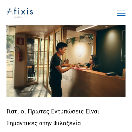
Αρχική
Υπηρεσίες
Συνεργάτες
Εταιρία
Blog
Γιατί οι Πρώτες Εντυπώσεις Είναι
Σημαντικές στην Φιλοξενία
Επικοινωνία