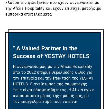
κλάδου της φιλοξενίας που έχουν συνεργαστεί με
την Afixis Hospitality και έχουν επιτύχει μετρήσιμα
εμπορικά αποτελέσματα.
" A Valued Partner in the
"A Partnership Built on
Success of YESTAY HOTELS"
Revenue Excellence and
Measurable Results"
Η συνεργασία μας με την Afixis Hospitality
από το 2022 υπήρξε θεμελιώδης λίθος για
Our collaboration with Afixis has been pivotal
την επιτυχία και την επέκταση της YESTAY
in driving Ella Resorts' revenue growth and
HOTELS. Ο αντίκτυπος της συμμετοχής
optimizing our yielding strategies. Over the
τους είναι αδιαμφισβήτητος. Η Afixis έγινε
years, their team has consistently
αναπόσπαστο μέρος της ομάδας μας, με
demonstrated the expertise and dedication
τον επαγγελματισμό τους να είναι
needed to exceed our sales targets,
πραγματικά υποδειγματικός. Η ομάδα της