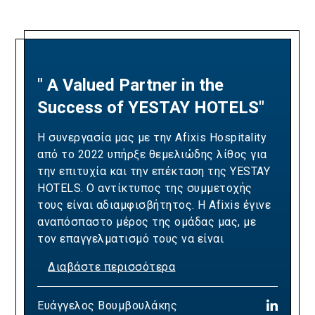
" A Valued Partner in the
"A Partnership Built on
Success of YESTAY HOTELS"
Revenue Excellence and
Measurable Results"
Η συνεργασία μας με την Afixis Hospitality
από το 2022 υπήρξε θεμελιώδης λίθος για
Our collaboration with Afixis has been pivotal
την επιτυχία και την επέκταση της YESTAY
in driving Ella Resorts' revenue growth and
HOTELS. Ο αντίκτυπος της συμμετοχής
optimizing our yielding strategies. Over the
τους είναι αδιαμφισβήτητος. Η Afixis έγινε
years, their team has consistently
αναπόσπαστο μέρος της ομάδας μας, με
demonstrated the expertise and dedication
τον επαγγελματισμό τους να είναι
needed to exceed our sales targets,
πραγματικά υποδειγματικός. Η ομάδα της
positively impacting our bottom line and
Διαβάστε περισσότερα
Afixis επιδεικνύει βαθιά γνώση του κλάδου,
commercial success whilst delivering
προορατική προσέγγιση και μια δέσμευση
Διαβάστε περισσότερα
tangible results in revenue generation and
Ευάγγελος Βουμβουλάκης
στην αριστεία που ευθυγραμμίζεται
yield optimization. Their strategic approach