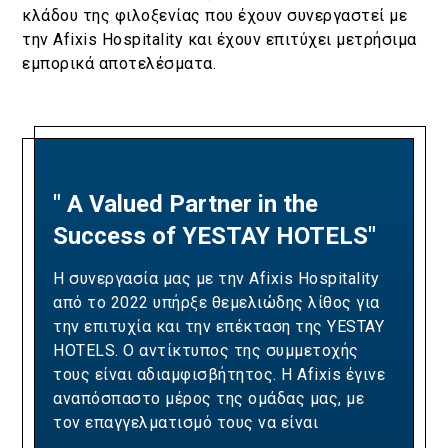
κλάδου της φιλοξενίας που έχουν συνεργαστεί με
την Afixis Hospitality και έχουν επιτύχει μετρήσιμα
εμπορικά αποτελέσματα.
" A Valued Partner in the
"A Partnership Built on
Success of YESTAY HOTELS"
Revenue Excellence and
Measurable Results"
Η συνεργασία μας με την Afixis Hospitality
από το 2022 υπήρξε θεμελιώδης λίθος για
Our collaboration with Afixis has been pivotal
την επιτυχία και την επέκταση της YESTAY
in driving Ella Resorts' revenue growth and
HOTELS. Ο αντίκτυπος της συμμετοχής
optimizing our yielding strategies. Over the
τους είναι αδιαμφισβήτητος. Η Afixis έγινε
years, their team has consistently
αναπόσπαστο μέρος της ομάδας μας, με
demonstrated the expertise and dedication
τον επαγγελματισμό τους να είναι
needed to exceed our sales targets,
πραγματικά υποδειγματικός. Η ομάδα της