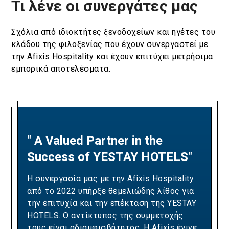
Τι λένε οι συνεργάτες μας
Σχόλια από ιδιοκτήτες ξενοδοχείων και ηγέτες του
κλάδου της φιλοξενίας που έχουν συνεργαστεί με
την Afixis Hospitality και έχουν επιτύχει μετρήσιμα
εμπορικά αποτελέσματα.
" A Valued Partner in the
"A Partnership Built on
Success of YESTAY HOTELS"
Revenue Excellence and
Measurable Results"
Η συνεργασία μας με την Afixis Hospitality
από το 2022 υπήρξε θεμελιώδης λίθος για
Our collaboration with Afixis has been pivotal
την επιτυχία και την επέκταση της YESTAY
in driving Ella Resorts' revenue growth and
HOTELS. Ο αντίκτυπος της συμμετοχής
optimizing our yielding strategies. Over the
τους είναι αδιαμφισβήτητος. Η Afixis έγινε