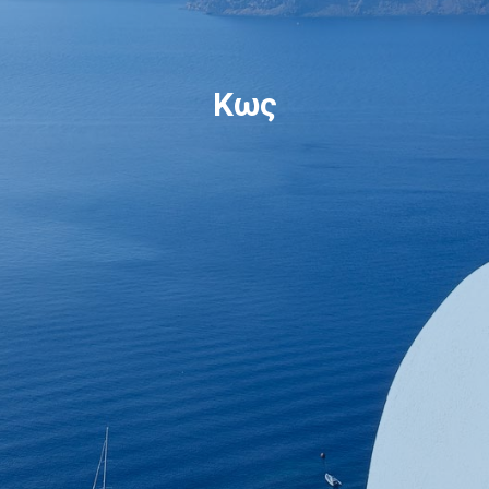
Κράτηση
Κως
En
Gr