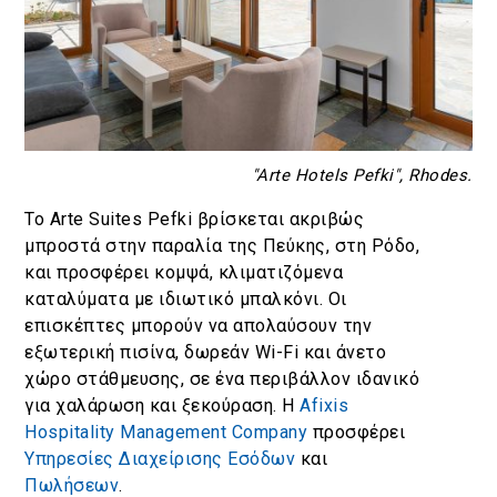
"Arte Hotels Pefki", Rhodes.
Το Arte Suites Pefki βρίσκεται ακριβώς
μπροστά στην παραλία της Πεύκης, στη Ρόδο,
και προσφέρει κομψά, κλιματιζόμενα
καταλύματα με ιδιωτικό μπαλκόνι. Οι
επισκέπτες μπορούν να απολαύσουν την
εξωτερική πισίνα, δωρεάν Wi-Fi και άνετο
χώρο στάθμευσης, σε ένα περιβάλλον ιδανικό
για χαλάρωση και ξεκούραση. Η
Afixis
Hospitality Management Company
προσφέρει
Υπηρεσίες Διαχείρισης Εσόδων
και
Πωλήσεων
.