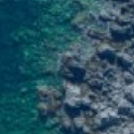
Κράτηση
En
Gr