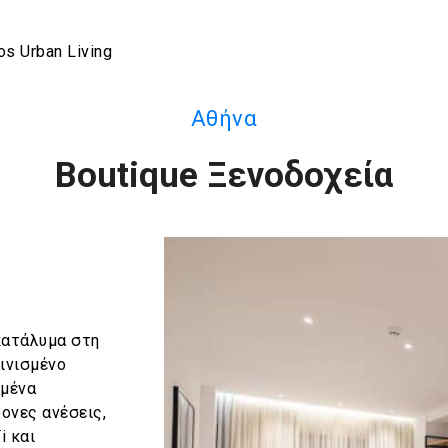
os Urban Living
Αθήνα
Boutique Ξενοδοχεία
 κατάλυμα στη
ινισμένο
ωμένα
ονες ανέσεις,
i και