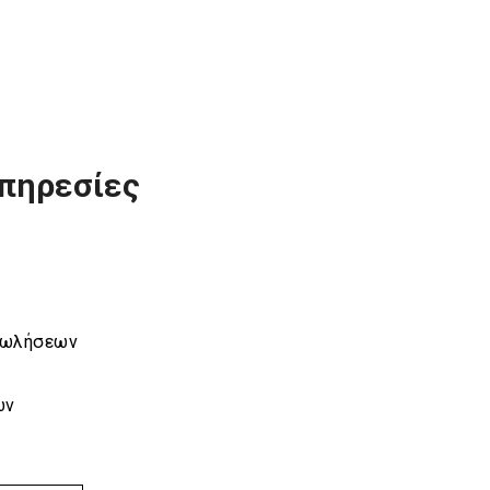
πηρεσίες
 Πωλήσεων
ων