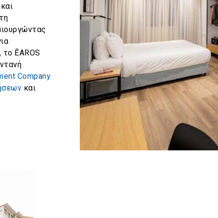
 και
τη
ημιουργώντας
για
, το ĒAROS
ωντανή
ement Company
ήσεων
και